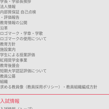
学長・学部長挨拶
法人情報
内部質保証 自己点検
・評価報告
教育情報の公開
沿革
ロゴマーク・学章・学歌
ロゴマークの使用について
教育方針
施設案内
学生による授業評価
紅翔奨学金事業
教育後援会
短期大学認証評価について
教員公募
組織
求める教員像（教員採用ポリシー）・教員組織編成方針
入試情報
入試情報（トップ）