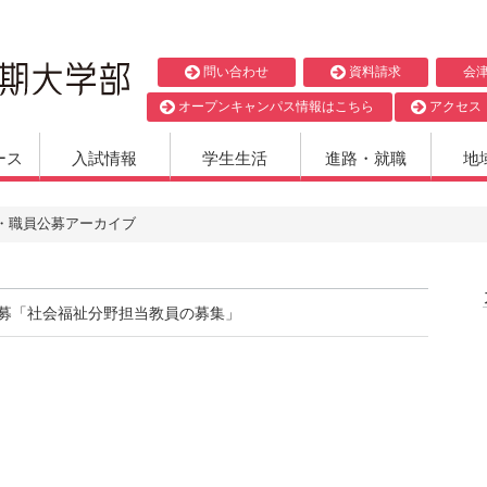
問い合わせ
資料請求
会
オープンキャンパス情報はこちら
アクセス
ース
入試情報
学生生活
進路・就職
地
・職員公募アーカイブ
募「社会福祉分野担当教員の募集」