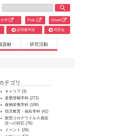
津大学
Pota.
Gmail
証明書申請
同窓会
域貢献
研究活動
カテゴリ
キャリア (3)
産業情報学科 (272)
食物栄養学科 (106)
幼児教育・福祉学科 (41)
新型コロナウイルス感染
症への対応 (76)
イベント (26)