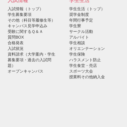
入試情報
学生生活
入試情報（トップ）
学生生活（トップ）
学生募集要項
奨学金制度
その他（科目等履修生等）
年間行事予定
キャンパス見学申込み
学生寮
受験に関するＱ＆Ａ
サークル活動
質問BOX
アルバイト
合格発表
学生相談
入試状況
オリエンテーション
資料請求（大学案内・学生
学生保険
募集要項・過去の入試問
ハラスメント防止
題）
学生食堂・売店
オープンキャンパス
スポーツ大会
授業料その他納入金