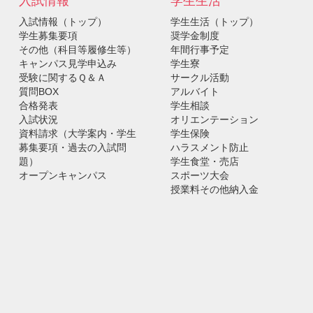
入試情報
学生生活
入試情報（トップ）
学生生活（トップ）
学生募集要項
奨学金制度
その他（科目等履修生等）
年間行事予定
キャンパス見学申込み
学生寮
受験に関するＱ＆Ａ
サークル活動
質問BOX
アルバイト
合格発表
学生相談
入試状況
オリエンテーション
資料請求（大学案内・学生
学生保険
募集要項・過去の入試問
ハラスメント防止
題）
学生食堂・売店
オープンキャンパス
スポーツ大会
授業料その他納入金