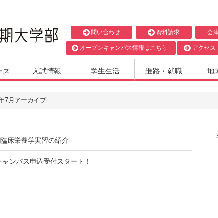
問い合わせ
資料請求
会
オープンキャンパス情報はこちら
アクセス
ース
入試情報
学生生活
進路・就職
地
25年7月アーカイブ
期 臨床栄養学実習の紹介
キャンパス申込受付スタート！