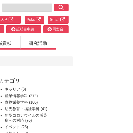
津大学
Pota.
Gmail
証明書申請
同窓会
域貢献
研究活動
カテゴリ
キャリア (3)
産業情報学科 (272)
食物栄養学科 (106)
幼児教育・福祉学科 (41)
新型コロナウイルス感染
症への対応 (76)
イベント (26)