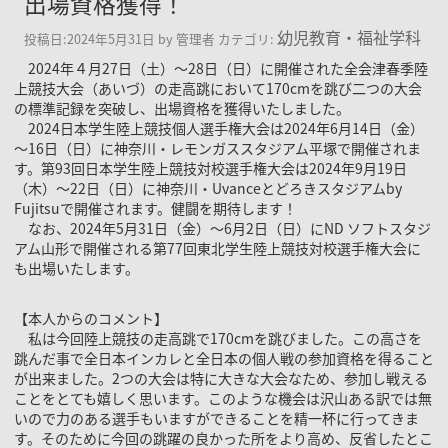
出場資格獲得！
幼児教育・福祉学科
投稿日:
2024年5月31日
by
管理者
カテゴリ:
2024年４月27日（土）～28日（日）に開催された全会津春季陸
上競技大会（あいづ）の走高跳において170cmを跳び二つの大会
の標準記録を突破し、出場資格を獲得いたしました。
2024日本学生陸上競技個人選手権大会は2024年6月14日（金）
～16日（日）に神奈川・レモンガススタジアム平塚で開催されま
す。第93回日本学生陸上競技対校選手権大会は2024年9月19日
（木）～22日（日）に神奈川・Uvanceとどろきスタジアムby
Fujitsuで開催されます。健闘を期待します！
なお、2024年5月31日（金）～6月2日（日）にND ソフトスタジ
アム山形で開催される第77回東北学生陸上競技対校選手権大会に
も出場いたします。
【本人からのコメント】
私は今回陸上競技の走高跳で170cmを跳びました。この高さを
跳んだ事で全日本インカレと全日本の個人戦の参加資格を得ること
が出来ました。2つの大会は特に大きな大会なため、参加し戦える
ことをとても嬉しく思います。このような機会は沢山ある訳では無
いので力のある選手もいますができることを精一杯に行ってきま
す。そのために今回の跳躍の良かった所をより高め、反省したとこ