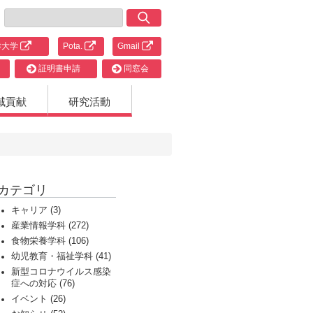
津大学
Pota.
Gmail
証明書申請
同窓会
域貢献
研究活動
カテゴリ
キャリア (3)
産業情報学科 (272)
食物栄養学科 (106)
幼児教育・福祉学科 (41)
新型コロナウイルス感染
症への対応 (76)
イベント (26)