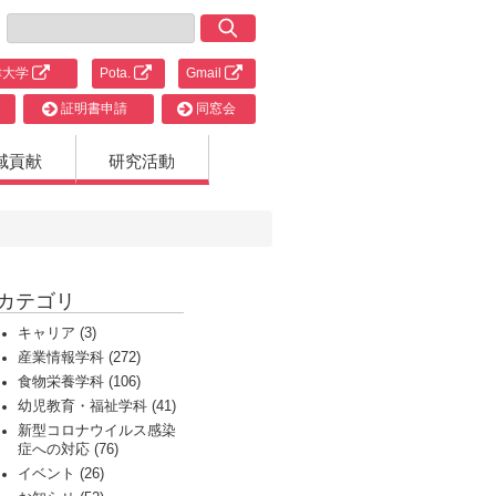
津大学
Pota.
Gmail
証明書申請
同窓会
域貢献
研究活動
カテゴリ
キャリア (3)
産業情報学科 (272)
食物栄養学科 (106)
幼児教育・福祉学科 (41)
新型コロナウイルス感染
症への対応 (76)
イベント (26)