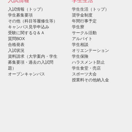
入試情報
学生生活
入試情報（トップ）
学生生活（トップ）
学生募集要項
奨学金制度
その他（科目等履修生等）
年間行事予定
キャンパス見学申込み
学生寮
受験に関するＱ＆Ａ
サークル活動
質問BOX
アルバイト
合格発表
学生相談
入試状況
オリエンテーション
資料請求（大学案内・学生
学生保険
募集要項・過去の入試問
ハラスメント防止
題）
学生食堂・売店
オープンキャンパス
スポーツ大会
授業料その他納入金