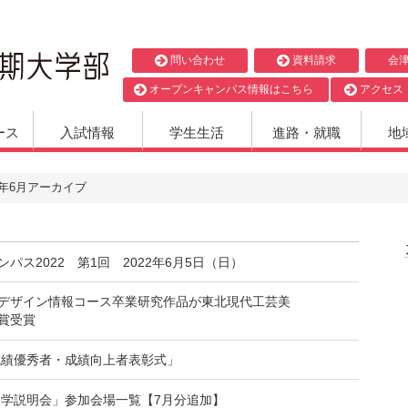
問い合わせ
資料請求
会
オープンキャンパス情報はこちら
アクセス
ース
入試情報
学生生活
進路・就職
地
22年6月アーカイブ
パス2022 第1回 2022年6月5日（日）
デザイン情報コース卒業研究作品が東北現代工芸美
賞受賞
度成績優秀者・成績向上者表彰式」
度進学説明会」参加会場一覧【7月分追加】