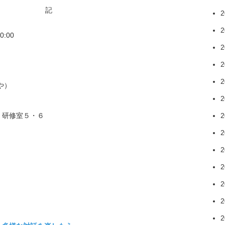
記
2
2
:00
2
2
2
や）
2
）研修室５・６
2
2
2
2
2
2
2