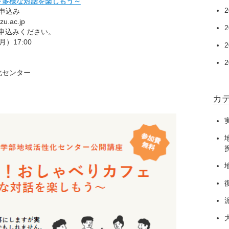
～多様な対話を楽しもう～
2
申込み
u.ac.jp
2
でお申込みください。
）17:00
2
2
化センター
カ
携