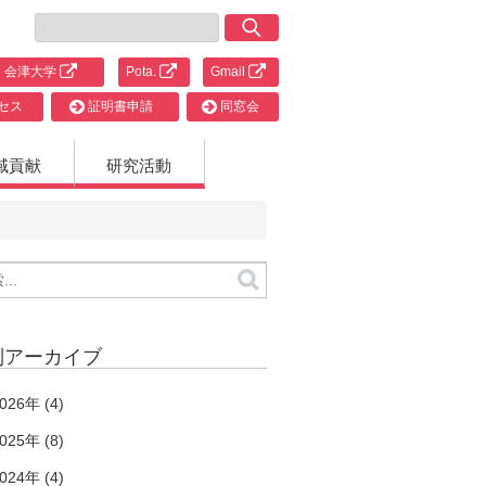
会津大学
Pota.
Gmail
セス
証明書申請
同窓会
域貢献
研究活動
別アーカイブ
026年 (4)
025年 (8)
024年 (4)