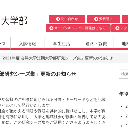
問い合わせ
資料請求
オープンキャンパス情報はこちら
アク
ース
入試情報
学生生活
進路・就職
地
「2021年度 会津大学短期大学部研究シーズ集」更新のお知らせ
大学部研究シーズ集」更新のお知らせ
年
や皆様のご相談に応じられる分野・キーワードなどを記載
ァイルとして発行いたします。
2
会が抱かえる問題や課題を具体的に掘り起こし、本学が保
2
野を有効に活用し、大学と地域社会が協働・連携して活力あ
ために、この研究シーズ集をご活用くださるようよろしくお
2