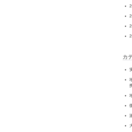
2
2
2
2
カ
携