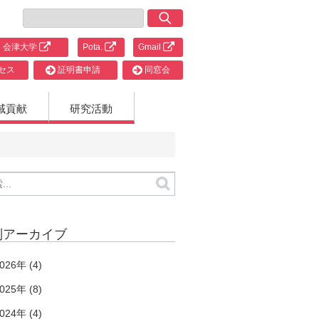
会津大学
Pota.
Gmail
セス
証明書申請
同窓会
域貢献
研究活動
別アーカイブ
026年 (4)
025年 (8)
024年 (4)