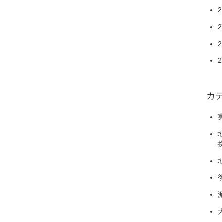
2
2
2
2
カ
携