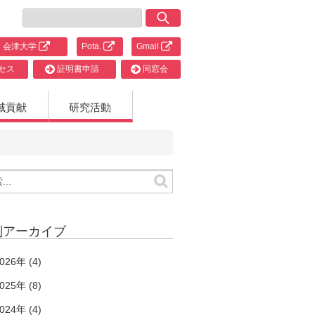
会津大学
Pota.
Gmail
セス
証明書申請
同窓会
域貢献
研究活動
別アーカイブ
026年 (4)
025年 (8)
024年 (4)