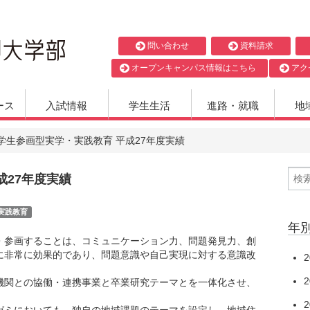
問い合わせ
資料請求
オープンキャンパス情報はこちら
アク
ース
入試情報
学生生活
進路・就職
地
学生参画型実学・実践教育 平成27年度実績
成27年度実績
実践教育
年
参画することは、コミュニケーション力、問題発見力、創
に非常に効果的であり、問題意識や自己実現に対する意識改
2
2
関との協働・連携事業と卒業研究テーマとを一体化させ、
2
ミにおいても、独自の地域課題のテーマを設定し、地域住