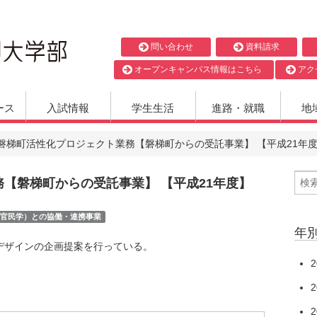
問い合わせ
資料請求
オープンキャンパス情報はこちら
アク
ース
入試情報
学生生活
進路・就職
地
磐梯町活性化プロジェクト業務【磐梯町からの受託事業】 【平成21年
【磐梯町からの受託事業】 【平成21年度】
官民学）との協働・連携事業
年
デザインの企画提案を行っている。
2
2
2