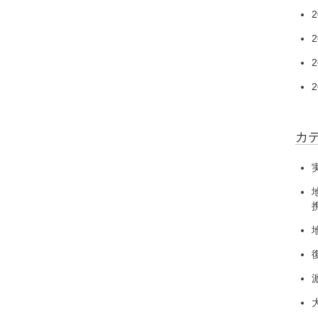
2
2
2
2
カ
携