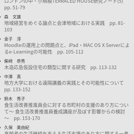
ロンドンの中・小規模TERRACED HOUSE研究ノート(5)
pp. 51-79
森 文雄
地域経営をめぐる論点と会津地域における実践 pp. 81-
103
金子 淳
Moodleの運用上の問題点と、iPad・MAC OS X Serverによ
るe-Learningの可能性 pp. 105-112
柴﨑 恭秀
木造応急仮設住宅の類型に関する研究 pp. 113-132
中澤 真
地方大学における遠隔講義の実践とその可能性について
pp. 133-152
鈴木 秀子
食生活改善推進員会に対する市町村の支援のあり方につい
て～ 食生活改善推進員養成講座が及ぼす影響からの検討
～ pp. 153-170
久保 美由紀
高齢者の生活継続を支える生活支援のあり方に関する一考