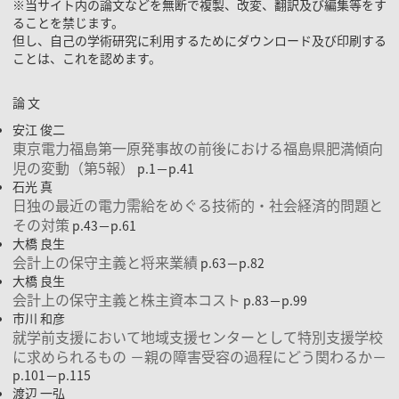
※当サイト内の論文などを無断で複製、改変、翻訳及び編集等をす
ることを禁じます。
但し、自己の学術研究に利用するためにダウンロード及び印刷する
ことは、これを認めます。
論 文
安江 俊二
東京電力福島第一原発事故の前後における福島県肥満傾向
児の変動（第5報）
p.1－p.41
石光 真
日独の最近の電力需給をめぐる技術的・社会経済的問題と
その対策
p.43－p.61
大橋 良生
会計上の保守主義と将来業績
p.63－p.82
大橋 良生
会計上の保守主義と株主資本コスト
p.83－p.99
市川 和彦
就学前支援において地域支援センターとして特別支援学校
に求められるもの －親の障害受容の過程にどう関わるか－
p.101－p.115
渡辺 一弘