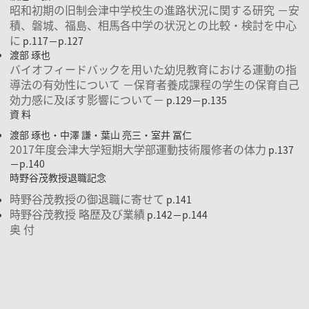
昭和初期の旧制会津中学校生の進路状況に関する研究 －安
積、磐城、福島、相馬各中学の状況との比較・検討を中心
に
p.117－p.127
渡部 琢也
バイオフィードバックを用いた幼児教育における運動の指
導法の有効性について －保育者養成課程の学生の保育自己
効力感に及ぼす影響について－
p.129－p.135
資 料
渡部 琢也・中澤 謙・葉山 亮三・室井 冨仁
2017年度会津大学短期大学部運動技術履修者の体力
p.137
－p.140
時野谷茂教授退職記念
時野谷茂教授の御退職に寄せて
p.141
時野谷茂教授 略歴及び業績
p.142－p.144
奥 付