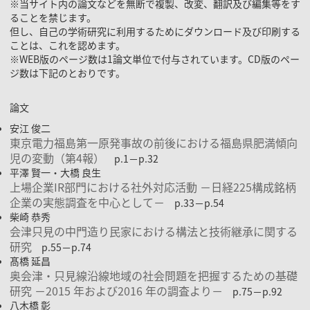
※当サイト内の論文などを無断で複製、改変、翻訳及び編集等をす
ることを禁じます。
但し、自己の学術研究に利用するためにダウンロード及び印刷する
ことは、これを認めます。
※WEB版のページ数は1論文単位で付与されています。CD版のペー
ジ数は下記のとおりです。
論文
安江 俊二
東京電力福島第一原発事故の前後における福島県肥満傾向
児の変動（第4報）
p.1－p.32
平澤 賢一・大橋 良生
上場企業IR部門における社外対応活動 －日経225構成銘柄
企業の実態調査を中心として－
p.33－p.54
柴崎 恭秀
会津只見の中門造り民家における構法と技術継承に関する
研究
p.55－p.74
髙橋 延昌
奥会津・只見線沿線地域の社会問題を把握するための基礎
研究 －2015 年および2016 年の調査より－
p.75－p.92
八木橋 彰