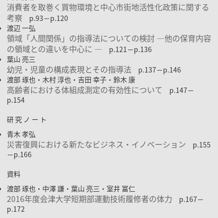
消費者を取巻く買物環境と中心市街地活性化政策に関する
考察
p.93－p.120
渡辺 一弘
領域「人間関係」の指導法についての検討 ―他の保育内容
の領域との違いを中心に ―
p.121－p.136
葉山 亮三
幼児・児童の構成表現とその指導法
p.137－p.146
渡部 琢也・木村 淳也・吉田 幸子・鈴木 康
高齢者における体組成測定の有効性について
p.147－
p.154
研 究 ノ ー ト
青木 孝弘
災害復興における新たなビジネス・イノベーション
p.155
－p.166
資料
渡部 琢也・中澤 謙・葉山 亮三・室井 冨仁
2016年度会津大学短期部運動技術履修者の体力
p.167－
p.172